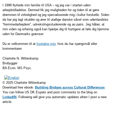
I 1998 flyttede min familie til USA – og jeg var i starten uden
arbejdstilladelse. Dermed fik jeg muligheden for og tiden til at gøre
drømmen til virkelighed og jeg specialiserede mig i kultur forskelle. Siden
da har jeg lagt skuldre og ører til utallige danske såvel som udenlandske
”fremmedarbejdere”, udvekslingsstuderende og au pairs. Jeg håber, at
min viden og erfaring også kan hjælpe dig til hurtigere at føle dig hjemme
uden for Danmarks grænser.
Du er velkommen til at
kontakte mig
, hvis du har spørgsmål eller
kommentarer.
Charlotte N. Wittenkamp
Brobygger
BA Econ. MS Psyc.
© 2025 Charlotte Wittenkamp
Download free ebook:
Building Bridges across Cultural Differences
You can follow US DK Expats and post comments to the blog on
LinkedIN
. Following will give you automatic updates when I post a new
article.