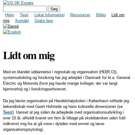
Gå til
US DK Expats
Søgefelt
Søg
hovedindhold
Hovedmenu
Hjem
Teori
Lokal Information
Ressourcer
Biblio
Lidt om
mig
Kontakt
Gratis bog
Lidt om mig
Med en blandet uddannelse i regnskab og organisation (HD(R,O)),
systemudvikling og forsikring har jeg arbejdet i Danmark for bl.a. General
Electric og Motorola (hvor jeg havde mange kolleger, der var langt
hjemmefra) og i forsikringserhvervet.
Da jeg læste organisation på Handelshøjskolen i København stiftede jeg
bekendtskab med Geert Hofstede og hans kulturelle dimensioner (se
Teori
). Uanset at jeg siden da arbejdede med organisationsudvikling i
over 10 år, afholdt kravet om fem år tilbage på skolebænken uden fuld
indkomst mig fra at gå mere i dybden med emnet og læse
organisationspsykologi.