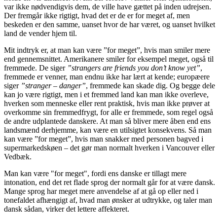
var ikke nødvendigvis dem, de ville have gættet på inden udrejsen.
Der fremgår ikke rigtigt, hvad det er de er for meget af, men
beskeden er den samme, uanset hvor de har været, og uanset hvilket
land de vender hjem til.
Mit indtryk er, at man kan være ”for meget”, hvis man smiler mere
end gennemsnittet. Amerikanere smiler for eksempel meget, også til
fremmede. De siger
”strangers are friends you don’t know yet”
,
fremmede er venner, man endnu ikke har lært at kende; europæere
siger
”stranger – danger”
, fremmede kan skade dig. Og begge dele
kan jo være rigtigt, men i et fremmed land kan man ikke overleve,
hverken som menneske eller rent praktisk, hvis man ikke prøver at
overkomme sin fremmedfrygt, for alle er fremmede, som regel også
de andre udplantede danskere. At man så bliver mere åben end ens
landsmænd derhjemme, kan være en utilsigtet konsekvens. Så man
kan være ”for meget”, hvis man snakker med personen bagved i
supermarkedskøen – det gør man normalt hverken i Vancouver eller
Vedbæk.
Man kan være "for meget", fordi ens danske er tillagt mere
intonation, end det ret flade sprog der normalt går for at være dansk.
Mange sprog har meget mere anvendelse af at gå op eller ned i
tonefaldet afhængigt af, hvad man ønsker at udtrykke, og taler man
dansk sådan, virker det lettere affekteret.