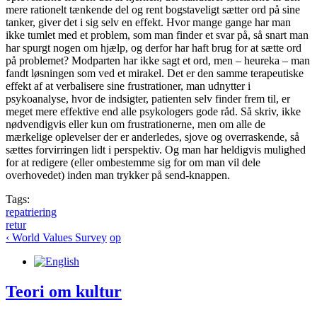
mere rationelt tænkende del og rent bogstaveligt sætter ord på sine
tanker, giver det i sig selv en effekt. Hvor mange gange har man
ikke tumlet med et problem, som man finder et svar på, så snart man
har spurgt nogen om hjælp, og derfor har haft brug for at sætte ord
på problemet? Modparten har ikke sagt et ord, men – heureka – man
fandt løsningen som ved et mirakel. Det er den samme terapeutiske
effekt af at verbalisere sine frustrationer, man udnytter i
psykoanalyse, hvor de indsigter, patienten selv finder frem til, er
meget mere effektive end alle psykologers gode råd. Så skriv, ikke
nødvendigvis eller kun om frustrationerne, men om alle de
mærkelige oplevelser der er anderledes, sjove og overraskende, så
sættes forvirringen lidt i perspektiv. Og man har heldigvis mulighed
for at redigere (eller ombestemme sig for om man vil dele
overhovedet) inden man trykker på send-knappen.
Tags:
repatriering
retur
‹ World Values Survey
op
Teori om kultur