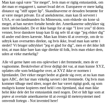
Man kan også være "for meget", hvis man er rigtig entusiastisk, om
det man er engageret i, uanset hvad det er. Europæere er mere kølig
distance og ”stiff upper lip”. Skandinaverne er desuden berømte for
at være meget private. En af anekdoterne, man kan få serveret i
USA, er om landmanden fra Minnesota, som elskede sin kone så
meget, at han
næsten
fortalte hende det. Amerikanerne udtrykker sig
mere følelsesladet. De er ikke bange for at sige ”I love you” til deres
venner, hvor danskere knap kan få sig selv til at sige ”jeg elsker dig”
til andre end deres kæreste. Man kan fristes til at overveje, om de to
udtryk kan oversættes direkte, og hvis ikke, hvad man kan sætte i
stedet? Vi bruger udtrykket ”jeg er glad for dig”, men er det ikke lidt
trist, at man ikke bare kan sige direkte til folk, hvis man elsker dem,
uden at virke mærkelig?
Alle vil gerne høre om ens oplevelser i det fremmede, men de er
vagtsomme. Beskrivelser af hvor dejligt det var, at man kunne XYZ,
opfattes ofte som beklagelse over, at XYZ ikke er normen i
hjemlandet. Det virker meget bedre at glæde sig over, at nu kan man
igen ABC, det har man virkelig savnet i det fremmede. Og hvis man
kommer tilbage med ideer, noget der har været rigtigt godt, og som
muligvis kunne kopieres med held i ens hjemland, skal man ikke
helst ikke dele det for entusiastisk med nogen. Det er lidt lige som at
prøve at overtale amerikanerne til at overgå til metersystemet med
omvendt fortegn - Not invented here!