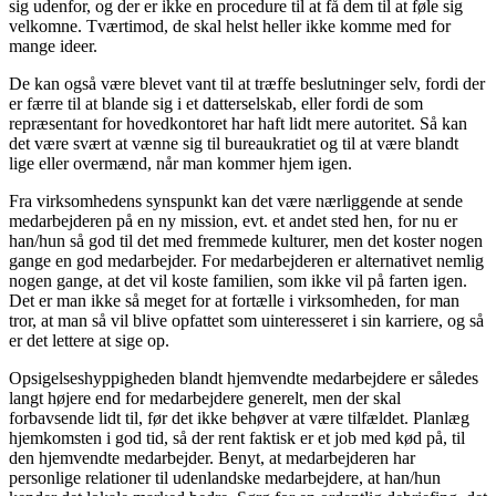
sig udenfor, og der er ikke en procedure til at få dem til at føle sig
velkomne. Tværtimod, de skal helst heller ikke komme med for
mange ideer.
De kan også være blevet vant til at træffe beslutninger selv, fordi der
er færre til at blande sig i et datterselskab, eller fordi de som
repræsentant for hovedkontoret har haft lidt mere autoritet. Så kan
det være svært at vænne sig til bureaukratiet og til at være blandt
lige eller overmænd, når man kommer hjem igen.
Fra virksomhedens synspunkt kan det være nærliggende at sende
medarbejderen på en ny mission, evt. et andet sted hen, for nu er
han/hun så god til det med fremmede kulturer, men det koster nogen
gange en god medarbejder. For medarbejderen er alternativet nemlig
nogen gange, at det vil koste familien, som ikke vil på farten igen.
Det er man ikke så meget for at fortælle i virksomheden, for man
tror, at man så vil blive opfattet som uinteresseret i sin karriere, og så
er det lettere at sige op.
Opsigelseshyppigheden blandt hjemvendte medarbejdere er således
langt højere end for medarbejdere generelt, men der skal
forbavsende lidt til, før det ikke behøver at være tilfældet. Planlæg
hjemkomsten i god tid, så der rent faktisk er et job med kød på, til
den hjemvendte medarbejder. Benyt, at medarbejderen har
personlige relationer til udenlandske medarbejdere, at han/hun