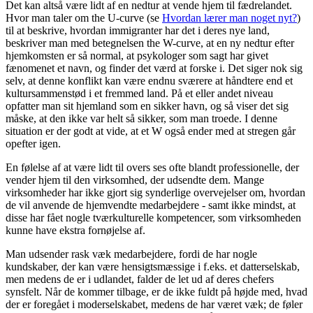
Det kan altså være lidt af en nedtur at vende hjem til fædrelandet.
Hvor man taler om the U-curve (se
Hvordan lærer man noget nyt?
)
til at beskrive, hvordan immigranter har det i deres nye land,
beskriver man med betegnelsen the W-curve, at en ny nedtur efter
hjemkomsten er så normal, at psykologer som sagt har givet
fænomenet et navn, og finder det værd at forske i. Det siger nok sig
selv, at denne konflikt kan være endnu sværere at håndtere end et
kultursammenstød i et fremmed land. På et eller andet niveau
opfatter man sit hjemland som en sikker havn, og så viser det sig
måske, at den ikke var helt så sikker, som man troede. I denne
situation er der godt at vide, at et W også ender med at stregen går
opefter igen.
En følelse af at være lidt til overs ses ofte blandt professionelle, der
vender hjem til den virksomhed, der udsendte dem. Mange
virksomheder har ikke gjort sig synderlige overvejelser om, hvordan
de vil anvende de hjemvendte medarbejdere - samt ikke mindst, at
disse har fået nogle tværkulturelle kompetencer, som virksomheden
kunne have ekstra fornøjelse af.
Man udsender rask væk medarbejdere, fordi de har nogle
kundskaber, der kan være hensigtsmæssige i f.eks. et datterselskab,
men medens de er i udlandet, falder de let ud af deres chefers
synsfelt. Når de kommer tilbage, er de ikke fuldt på højde med, hvad
der er foregået i moderselskabet, medens de har været væk; de føler