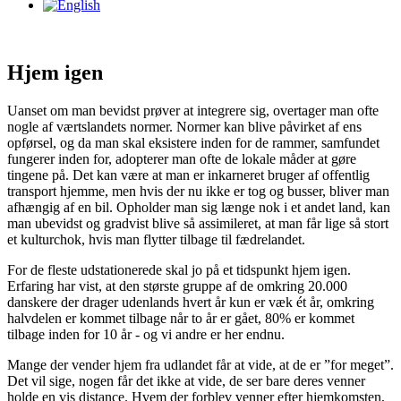
Hjem igen
Uanset om man bevidst prøver at integrere sig, overtager man ofte
nogle af værtslandets normer. Normer kan blive påvirket af ens
opførsel, og da man skal eksistere inden for de rammer, samfundet
fungerer inden for, adopterer man ofte de lokale måder at gøre
tingene på. Det kan være at man er inkarneret bruger af offentlig
transport hjemme, men hvis der nu ikke er tog og busser, bliver man
afhængig af en bil. Opholder man sig længe nok i et andet land, kan
man ubevidst og gradvist blive så assimileret, at man får lige så stort
et kulturchok, hvis man flytter tilbage til fædrelandet.
For de fleste udstationerede skal jo på et tidspunkt hjem igen.
Erfaring har vist, at den største gruppe af de omkring 20.000
danskere der drager udenlands hvert år kun er væk ét år, omkring
halvdelen er kommet tilbage når to år er gået, 80% er kommet
tilbage inden for 10 år - og vi andre er her endnu.
Mange der vender hjem fra udlandet får at vide, at de er ”for meget”.
Det vil sige, nogen får det ikke at vide, de ser bare deres venner
holde en vis distance. Hvem der forblev venner efter hjemkomsten,