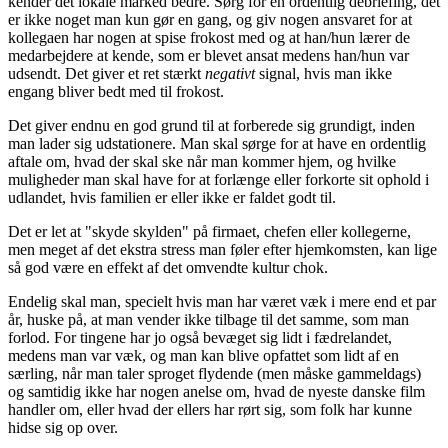
kender det lokale marked bedre. Sørg for en ordentlig debriefing, det
er ikke noget man kun gør en gang, og giv nogen ansvaret for at
kollegaen har nogen at spise frokost med og at han/hun lærer de
medarbejdere at kende, som er blevet ansat medens han/hun var
udsendt. Det giver et ret stærkt
negativt
signal, hvis man ikke
engang bliver bedt med til frokost.
Det giver endnu en god grund til at forberede sig grundigt, inden
man lader sig udstationere. Man skal sørge for at have en ordentlig
aftale om, hvad der skal ske når man kommer hjem, og hvilke
muligheder man skal have for at forlænge eller forkorte sit ophold i
udlandet, hvis familien er eller ikke er faldet godt til.
Det er let at "skyde skylden" på firmaet, chefen eller kollegerne,
men meget af det ekstra stress man føler efter hjemkomsten, kan lige
så god være en effekt af det omvendte kultur chok.
Endelig skal man, specielt hvis man har været væk i mere end et par
år, huske på, at man vender ikke tilbage til det samme, som man
forlod. For tingene har jo også bevæget sig lidt i fædrelandet,
medens man var væk, og man kan blive opfattet som lidt af en
særling, når man taler sproget flydende (men måske gammeldags)
og samtidig ikke har nogen anelse om, hvad de nyeste danske film
handler om, eller hvad der ellers har rørt sig, som folk har kunne
hidse sig op over.