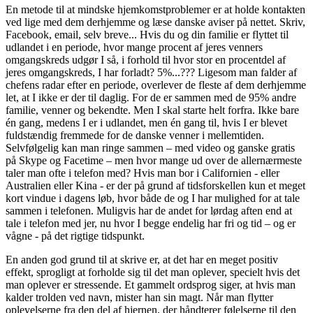
En metode til at mindske hjemkomstproblemer er at holde kontakten
ved lige med dem derhjemme og læse danske aviser på nettet. Skriv,
Facebook, email, selv breve... Hvis du og din familie er flyttet til
udlandet i en periode, hvor mange procent af jeres venners
omgangskreds udgør I så, i forhold til hvor stor en procentdel af
jeres omgangskreds, I har forladt? 5%...??? Ligesom man falder af
chefens radar efter en periode, overlever de fleste af dem derhjemme
let, at I ikke er der til daglig. For de er sammen med de 95% andre
familie, venner og bekendte. Men I skal starte helt forfra. Ikke bare
én gang, medens I er i udlandet, men én gang til, hvis I er blevet
fuldstændig fremmede for de danske venner i mellemtiden.
Selvfølgelig kan man ringe sammen – med video og ganske gratis
på Skype og Facetime – men hvor mange ud over de allernærmeste
taler man ofte i telefon med? Hvis man bor i Californien - eller
Australien eller Kina - er der på grund af tidsforskellen kun et meget
kort vindue i dagens løb, hvor både de og I har mulighed for at tale
sammen i telefonen. Muligvis har de andet for lørdag aften end at
tale i telefon med jer, nu hvor I begge endelig har fri og tid – og er
vågne - på det rigtige tidspunkt.
En anden god grund til at skrive er, at det har en meget positiv
effekt, sprogligt at forholde sig til det man oplever, specielt hvis det
man oplever er stressende. Et gammelt ordsprog siger, at hvis man
kalder trolden ved navn, mister han sin magt. Når man flytter
oplevelserne fra den del af hjernen, der håndterer følelserne til den